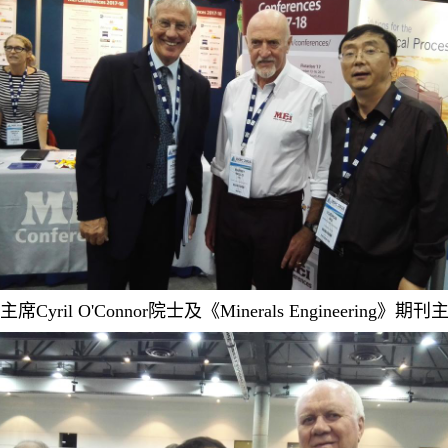
yril O'Connor院士及《Minerals Engineering》期刊