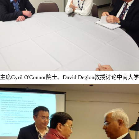
席Cyril O'Connor院士、David Deglon教授讨论中