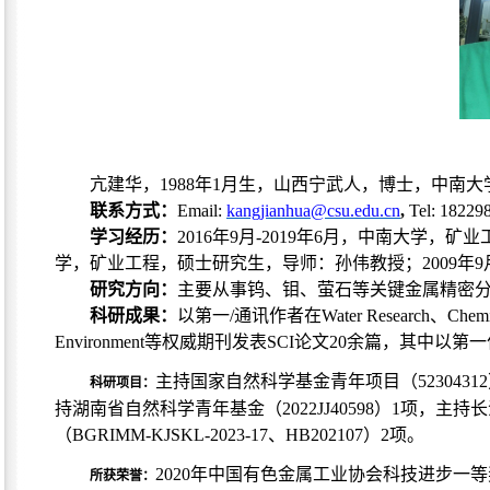
亢建华，
1988
年
1
月生，山西宁武人，博士，中南大
联系方式：
Email:
kangjianhua@csu.edu.cn
,
Tel: 18229
学习经历：
2016年9月-2019年6月，中南大学，
学，矿业工程，硕士研究生
，导师：孙伟教授
；
2009
研究方向：
主要从事钨、钼、萤石等关键金属精密
科研成果：
以第一
/通讯作者在
Water Research、Chemica
Environment等权威期刊发表SCI论文20余篇，其
主持国家自然科学基金青年项目（
52304
科研项目：
持湖南省自然科学青年基金（2022JJ40598）1项，主
（BGRIMM-KJSKL-2023-17、HB202107）2项。
2020年中国有色金属工业协会科技进步一等
所获荣誉：